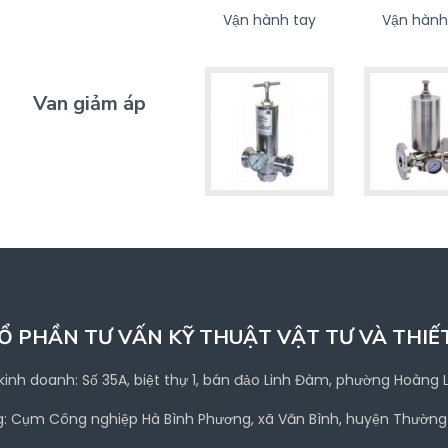
Vận hành tay
Vận hành
Van giảm áp
Ổ PHẦN TƯ VẤN KỸ THUẬT VẬT TƯ VÀ THIẾT B
 kinh doanh: Số 35A, biệt thự 1, bán đảo Linh Đàm, phường Hoàng 
g: Cụm Công nghiệp Hà Bình Phương, xã Văn Bình, huyện Thường 