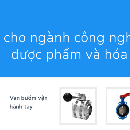
 cho ngành công ngh
dược phẩm và hó
Van bướm vận
hành tay